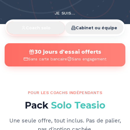
JE SUIS…
Coach solo
Cabinet ou équipe
30 jours d'essai offerts
Sans carte bancaire
Sans engagement
POUR LES COACHS INDÉPENDANTS
Pack
Solo Teasio
Une seule offre, tout inclus. Pas de palier,
pas d'option cachée.