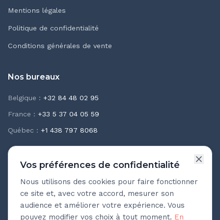
Mentions légales
Politique de confidentialité
Conditions générales de vente
Nos bureaux
Belgique
:
+32 84 48 02 95
France
:
+33 5 37 04 05 59
Québec
:
+1 438 797 8068
Vos préférences de confidentialité
Nous utilisons des cookies pour faire fonctionner
Newsletter Teasio
ce site et, avec votre accord, mesurer son
Recevez chaque mois nos meilleures pratiques
audience et améliorer votre expérience. Vous
d'accompagnement.
pouvez modifier vos choix à tout moment.
En