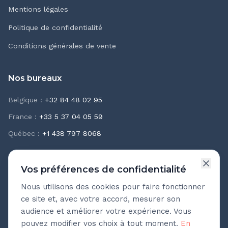
Mentions légales
Politique de confidentialité
Conditions générales de vente
Nos bureaux
Belgique
:
+32 84 48 02 95
France
:
+33 5 37 04 05 59
Québec
:
+1 438 797 8068
Vos préférences de confidentialité
Nous utilisons des cookies pour faire fonctionner
Newsletter Teasio
ce site et, avec votre accord, mesurer son
Recevez chaque mois nos meilleures pratiques
audience et améliorer votre expérience. Vous
d'accompagnement.
pouvez modifier vos choix à tout moment.
En