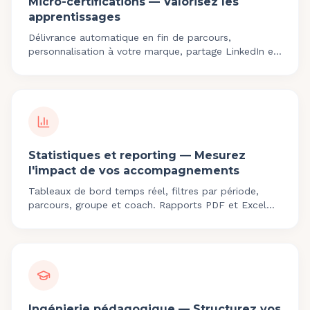
Micro-certifications — Valorisez les
apprentissages
Délivrance automatique en fin de parcours,
personnalisation à votre marque, partage LinkedIn et
téléchargement PDF. Tarif 3€ par certificat délivré.
Statistiques et reporting — Mesurez
l'impact de vos accompagnements
Tableaux de bord temps réel, filtres par période,
parcours, groupe et coach. Rapports PDF et Excel
prêts pour vos clients financeurs : départements RH
d'ETI et de grandes entreprises.
Ingénierie pédagogique — Structurez vos