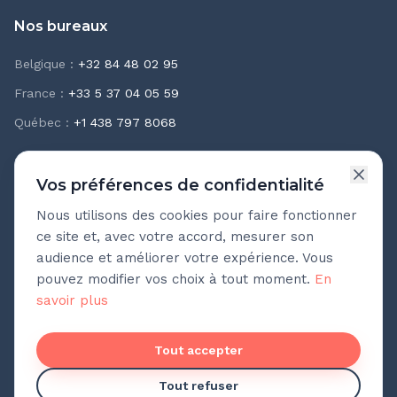
Nos bureaux
Belgique
:
+32 84 48 02 95
France
:
+33 5 37 04 05 59
Québec
:
+1 438 797 8068
Vos préférences de confidentialité
Nous utilisons des cookies pour faire fonctionner
Newsletter Teasio
ce site et, avec votre accord, mesurer son
Recevez chaque mois nos meilleures pratiques
audience et améliorer votre expérience. Vous
d'accompagnement.
pouvez modifier vos choix à tout moment.
En
savoir plus
Adresse e-mail
Tout accepter
Pas de spam. Désinscription en un clic.
Tout refuser