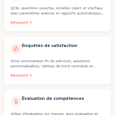
QCM, questions ouvertes, échelles Likert et vrai/faux
avec paramètres avancés et rapports automatiques.
Intégrés aux parcours pour mesurer l'acquisition de
Découvrir
compétences.
Enquêtes de satisfaction
Envoi automatique fin de parcours, questions
personnalisables, tableau de bord centralisé et
traçabilité Qualiopi pour documenter l'amélioration
Découvrir
continue.
Évaluation de compétences
Grilles d'évaluation sur mesure, auto-évaluation et