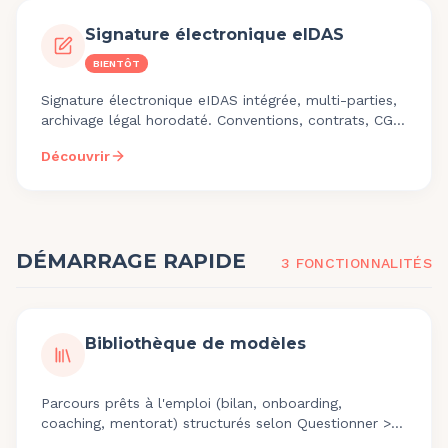
Signature électronique eIDAS
BIENTÔT
Signature électronique eIDAS intégrée, multi-parties,
archivage légal horodaté. Conventions, contrats, CGU
signables sans quitter Teasio. Sortie juin 2026.
Découvrir
DÉMARRAGE RAPIDE
3
FONCTIONNALITÉ
S
Bibliothèque de modèles
Parcours prêts à l'emploi (bilan, onboarding,
coaching, mentorat) structurés selon Questionner >
Explorer > Ancrer > Projeter. Personnalisables.