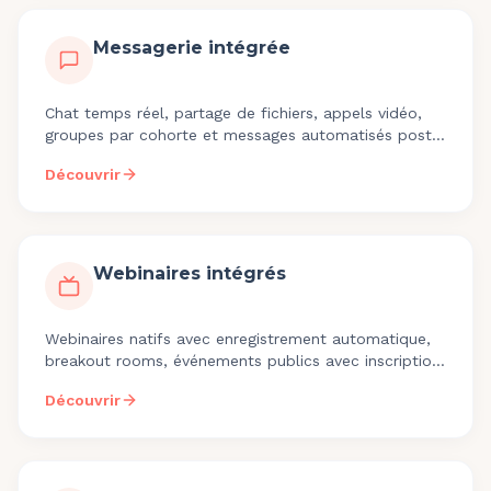
Messagerie intégrée
Chat temps réel, partage de fichiers, appels vidéo,
groupes par cohorte et messages automatisés post-
formation. Historique horodaté, conforme aux
Découvrir
exigences de traçabilité.
Webinaires intégrés
Webinaires natifs avec enregistrement automatique,
breakout rooms, événements publics avec inscription
et intégration au parcours de formation.
Découvrir