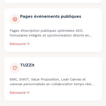
Pages événements publiques
Pages d'inscription publiques optimisées SEO,
formulaires intégrés et synchronisation directe en
contacts Teasio. Un canal d'acquisition sans agence
Découvrir
web.
TUZZit
BMC, SWOT, Value Proposition, Lean Canvas et
canevas personnalisés en collaboration temps réel
pendant les visios. Sauvegarde dans le dossier
Découvrir
bénéficiaire.