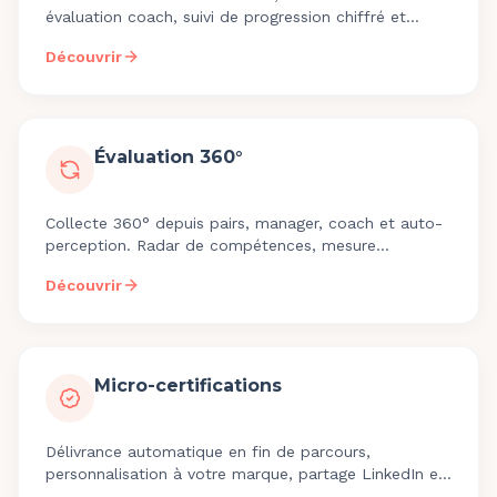
évaluation coach, suivi de progression chiffré et
export Qualiopi pour prouver l'impact.
Découvrir
Évaluation 360°
Collecte 360° depuis pairs, manager, coach et auto-
perception. Radar de compétences, mesure
avant/après et connexion directe au parcours de
Découvrir
développement.
Micro-certifications
Délivrance automatique en fin de parcours,
personnalisation à votre marque, partage LinkedIn et
téléchargement PDF. Tarif 3€ par certificat délivré.