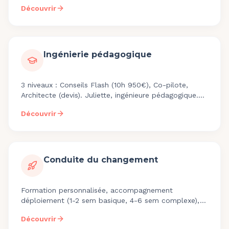
mobile. Clients : A-TH, Capital Homme, Birds
Découvrir
Coaching.
Ingénierie pédagogique
3 niveaux : Conseils Flash (10h 950€), Co-pilote,
Architecte (devis). Juliette, ingénieure pédagogique.
Diagnostic 400€, Audit 850€.
Découvrir
Conduite du changement
Formation personnalisée, accompagnement
déploiement (1-2 sem basique, 4-6 sem complexe),
support continu, co-construction roadmap 4x/an.
Découvrir