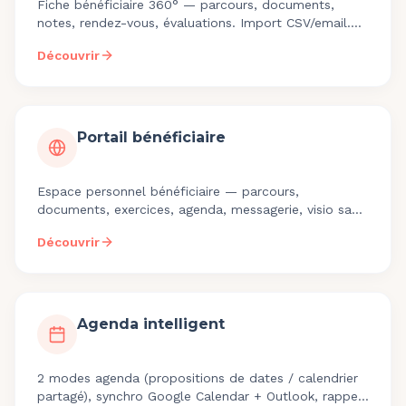
Fiche bénéficiaire 360° — parcours, documents,
notes, rendez-vous, évaluations. Import CSV/email.
Historique auditable Qualiopi.
Découvrir
Portail bénéficiaire
Espace personnel bénéficiaire — parcours,
documents, exercices, agenda, messagerie, visio sans
logiciel. Inclus dans le Pack Solo Teasio, sans
Découvrir
surcoût.
Agenda intelligent
2 modes agenda (propositions de dates / calendrier
partagé), synchro Google Calendar + Outlook, rappels