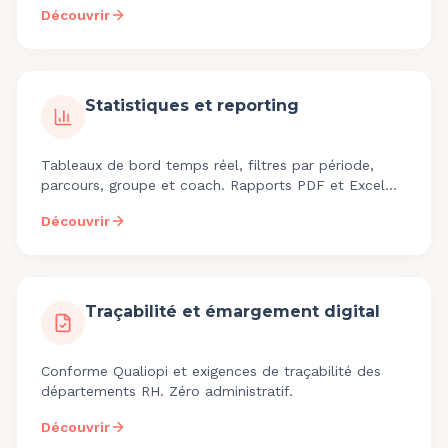
Découvrir
Statistiques et reporting
Tableaux de bord temps réel, filtres par période,
parcours, groupe et coach. Rapports PDF et Excel
prêts pour vos clients financeurs : départements RH
Découvrir
d'ETI et de grandes entreprises.
Traçabilité et émargement digital
Conforme Qualiopi et exigences de traçabilité des
départements RH. Zéro administratif.
Découvrir