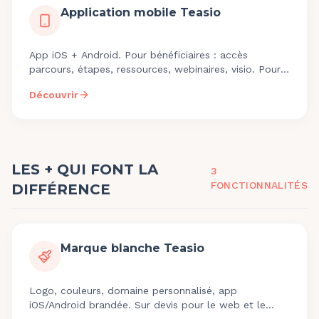
Application mobile Teasio
App iOS + Android. Pour bénéficiaires : accès
parcours, étapes, ressources, webinaires, visio. Pour
coachs : agenda, chat, notes. Marque blanche
Découvrir
possible.
LES + QUI FONT LA
3
FONCTIONNALITÉ
S
DIFFÉRENCE
Marque blanche Teasio
Logo, couleurs, domaine personnalisé, app
iOS/Android brandée. Sur devis pour le web et le