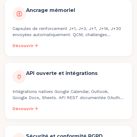
Ancrage mémoriel
Capsules de renforcement J+1, J+3, J+7, J+14, J+30
envoyées automatiquement. QCM, challenges
pratiques, traçabilité Qualiopi.
Découvrir
API ouverte et intégrations
Intégrations natives Google Calendar, Outlook,
Google Docs, Sheets. API REST documentée OAuth2,
webhooks, roadmap co-construite.
Découvrir
Sécurité et conformité RGPD