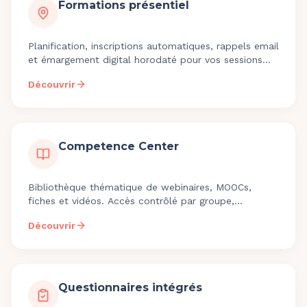
Formations présentiel
Planification, inscriptions automatiques, rappels email
et émargement digital horodaté pour vos sessions
présentiel. Conforme Qualiopi.
Découvrir
Competence Center
Bibliothèque thématique de webinaires, MOOCs,
fiches et vidéos. Accès contrôlé par groupe,
consultation 24/7 et complémentarité avec
Découvrir
l'accompagnement individuel.
Questionnaires intégrés