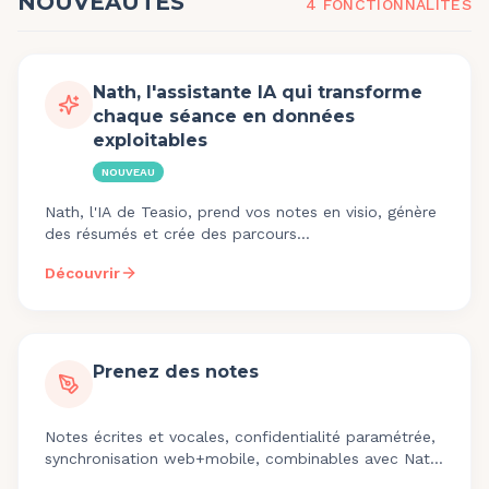
NOUVEAUTÉS
4
FONCTIONNALITÉ
S
Nath, l'assistante IA qui transforme
chaque séance en données
exploitables
NOUVEAU
Nath, l'IA de Teasio, prend vos notes en visio, génère
des résumés et crée des parcours
d'accompagnement automatiquement. Essai gratuit
Découvrir
30 jours.
Prenez des notes
Notes écrites et vocales, confidentialité paramétrée,
synchronisation web+mobile, combinables avec Nath
pour les rapports.