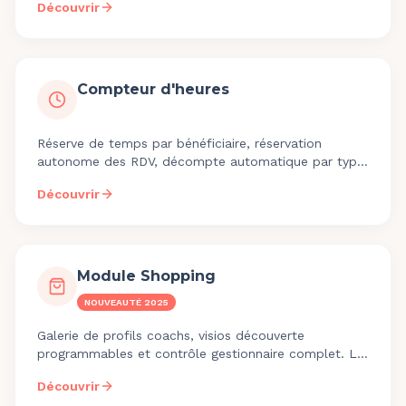
Découvrir
Compteur d'heures
Réserve de temps par bénéficiaire, réservation
autonome des RDV, décompte automatique par type
et tableau de bord gestionnaire. Nouveauté 2025.
Découvrir
Module Shopping
NOUVEAUTÉ 2025
Galerie de profils coachs, visios découverte
programmables et contrôle gestionnaire complet. Le
bénéficiaire choisit son coach, l'engagement
Découvrir
progresse.