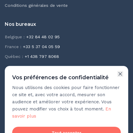
Conditions générales de vente
Nos bureaux
Belgique
:
+32 84 48 02 95
France
:
+33 5 37 04 05 59
Québec
:
+1 438 797 8068
Vos préférences de confidentialité
Nous utilisons des cookies pour faire fonctionner
Newsletter Teasio
ce site et, avec votre accord, mesurer son
Recevez chaque mois nos meilleures pratiques
audience et améliorer votre expérience. Vous
d'accompagnement.
pouvez modifier vos choix à tout moment.
En
savoir plus
Adresse e-mail
Pas de spam. Désinscription en un clic.
Tout accepter