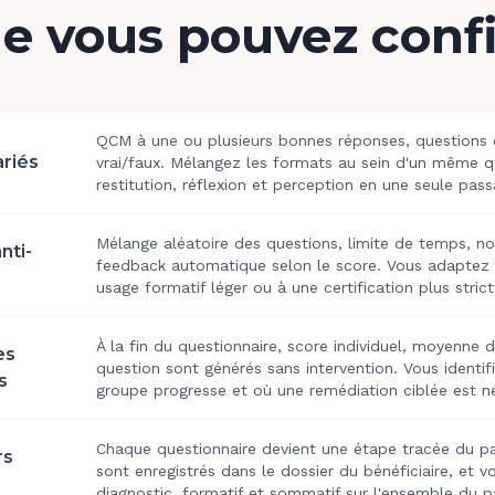
e vous pouvez conf
QCM à une ou plusieurs bonnes réponses, questions o
ariés
vrai/faux. Mélangez les formats au sein d'un même qu
restitution, réflexion et perception en une seule pass
Mélange aléatoire des questions, limite de temps, n
nti-
feedback automatique selon le score. Vous adaptez la
usage formatif léger ou à une certification plus strict
À la fin du questionnaire, score individuel, moyenne 
es
question sont générés sans intervention. Vous identi
s
groupe progresse et où une remédiation ciblée est né
Chaque questionnaire devient une étape tracée du pa
rs
sont enregistrés dans le dossier du bénéficiaire, et 
diagnostic, formatif et sommatif sur l'ensemble du p