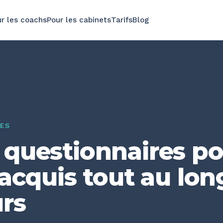
r les coachs
Pour les cabinets
Tarifs
Blog
GES
 questionnaires p
 acquis tout au lon
rs