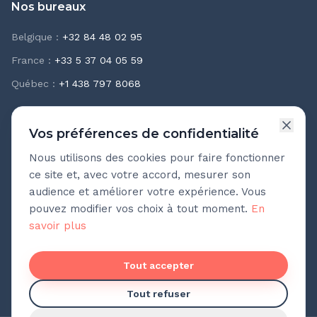
Nos bureaux
Belgique
:
+32 84 48 02 95
France
:
+33 5 37 04 05 59
Québec
:
+1 438 797 8068
Vos préférences de confidentialité
Nous utilisons des cookies pour faire fonctionner
Newsletter Teasio
ce site et, avec votre accord, mesurer son
Recevez chaque mois nos meilleures pratiques
audience et améliorer votre expérience. Vous
d'accompagnement.
pouvez modifier vos choix à tout moment.
En
savoir plus
Adresse e-mail
Pas de spam. Désinscription en un clic.
Tout accepter
Tout refuser