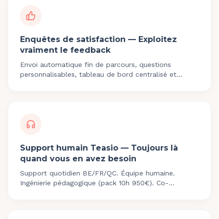
Enquêtes de satisfaction — Exploitez
vraiment le feedback
Envoi automatique fin de parcours, questions
personnalisables, tableau de bord centralisé et
traçabilité Qualiopi pour documenter l'amélioration
continue.
Support humain Teasio — Toujours là
quand vous en avez besoin
Support quotidien BE/FR/QC. Équipe humaine.
Ingénierie pédagogique (pack 10h 950€). Co-
construction roadmap 4x/an. support@teasio.com.