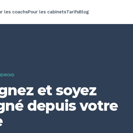
r les coachs
Pour les cabinets
Tarifs
Blog
NDROID
nez et soyez
né depuis votre
e