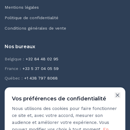
Mentions légales
Politique de confidentialité
Conditions générales de vente
Nos bureaux
Belgique
:
+32 84 48 02 95
France
:
+33 5 37 04 05 59
Québec
:
+1 438 797 8068
Vos préférences de confidentialité
Nous utilisons des cookies pour faire fonctionner
Newsletter Teasio
ce site et, avec votre accord, mesurer son
Recevez chaque mois nos meilleures pratiques
audience et améliorer votre expérience. Vous
d'accompagnement.
pouvez modifier vos choix à tout moment.
En