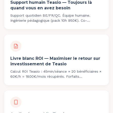
Support humain Teasio — Toujours là
quand vous en avez besoin
Support quotidien BE/FR/QC. Équipe humaine.
Ingénierie pédagogique (pack 10h 950€). Co-
construction roadmap 4x/an. support@teasio.com.
Livre blanc ROI — Maximiser le retour sur
investissement de Teasio
Calcul ROI Teasio : 45min/séance × 20 bénéficiaires ×
60€/h = 1800€/mois récupérés. Forfaits
29€/49€/69€/coach/mois. Télécharge le livre blanc.