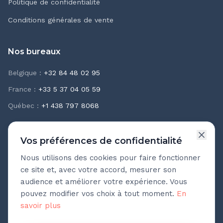
Politique de confidentialité
Conditions générales de vente
Nos bureaux
Belgique
:
+32 84 48 02 95
France
:
+33 5 37 04 05 59
Québec
:
+1 438 797 8068
Vos préférences de confidentialité
Nous utilisons des cookies pour faire fonctionner
Newsletter Teasio
ce site et, avec votre accord, mesurer son
Recevez chaque mois nos meilleures pratiques
audience et améliorer votre expérience. Vous
d'accompagnement.
pouvez modifier vos choix à tout moment.
En
savoir plus
Adresse e-mail