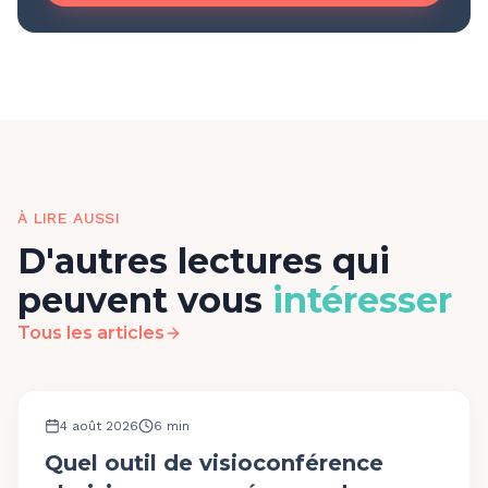
À LIRE AUSSI
D'autres lectures qui
peuvent vous
intéresser
Tous les articles
OUTILS ET PLATEFORME
4 août 2026
6
min
Quel outil de visioconférence