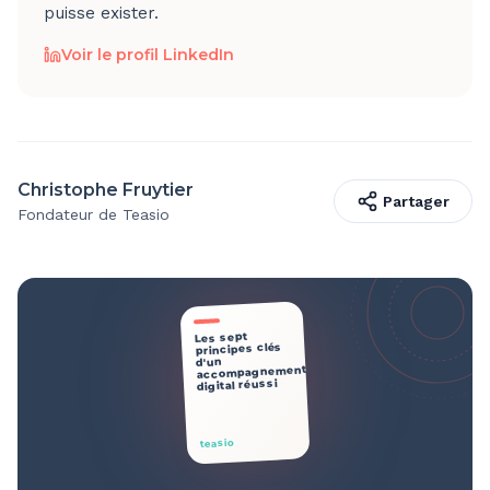
puisse exister.
Voir le profil LinkedIn
Christophe Fruytier
Partager
Fondateur de Teasio
Les sept
principes clés
d'un
accompagnement
digital réussi
teasio