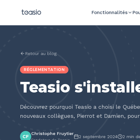
Aller au contenu principal
Fonctionnalités
Pou
Retour au blog
RÉGLEMENTATION
Teasio s'instal
Découvrez pourquoi Teasio a choisi le Québ
nouveaux collègues, Pierrot et Damien, po
Christophe Fruytier
CF
2 septembre 2024
2
min de