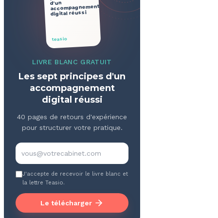
d'un
accompagnement
digital réussi
teasio
LIVRE BLANC GRATUIT
Les sept principes d'un
accompagnement
digital réussi
40 pages de retours d'expérience
pour structurer votre pratique.
J'accepte de recevoir le livre blanc et
la lettre Teasio.
Le télécharger