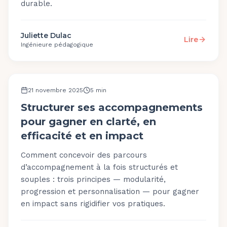
durable.
Juliette Dulac
Lire
Ingénieure pédagogique
OUTILS ET PLATEFORME
21 novembre 2025
5
min
Structurer ses accompagnements
pour gagner en clarté, en
efficacité et en impact
Comment concevoir des parcours
d’accompagnement à la fois structurés et
souples : trois principes — modularité,
progression et personnalisation — pour gagner
en impact sans rigidifier vos pratiques.