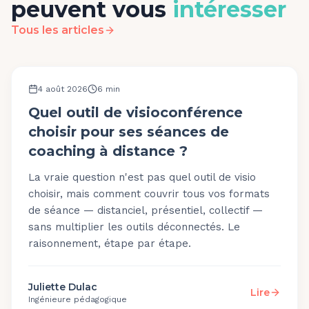
peuvent vous
intéresser
Tous les articles
OUTILS ET PLATEFORME
4 août 2026
6
min
Quel outil de visioconférence
choisir pour ses séances de
coaching à distance ?
La vraie question n'est pas quel outil de visio
choisir, mais comment couvrir tous vos formats
de séance — distanciel, présentiel, collectif —
sans multiplier les outils déconnectés. Le
raisonnement, étape par étape.
Juliette Dulac
Lire
Ingénieure pédagogique