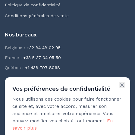
Politique de confidentialité
Conditions générales de vente
Nos bureaux
Belgique
:
+32 84 48 02 95
France
:
+33 5 37 04 05 59
Québec
:
+1 438 797 8068
Vos préférences de confidentialité
Nous utilisons des cookies pour faire fonctionner
Newsletter Teasio
ce site et, avec votre accord, mesurer son
Recevez chaque mois nos meilleures pratiques
audience et améliorer votre expérience. Vous
d'accompagnement.
pouvez modifier vos choix à tout moment.
En
savoir plus
Adresse e-mail