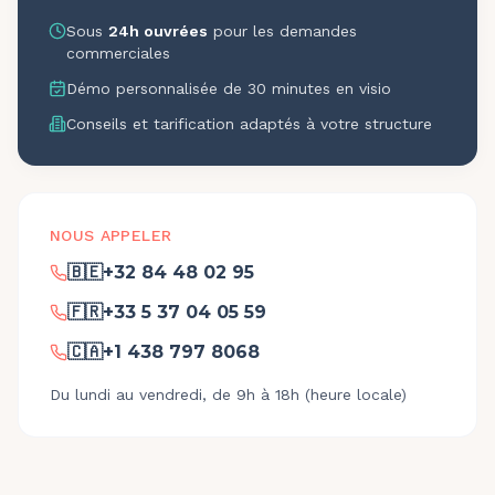
Sous
24h ouvrées
pour les demandes
commerciales
Démo personnalisée de 30 minutes en visio
Conseils et tarification adaptés à votre structure
NOUS APPELER
🇧🇪
+32 84 48 02 95
🇫🇷
+33 5 37 04 05 59
🇨🇦
+1 438 797 8068
Du lundi au vendredi, de 9h à 18h (heure locale)