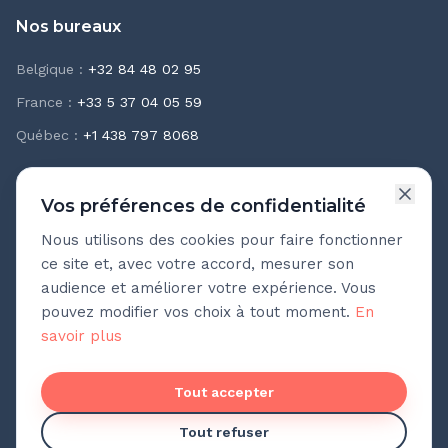
Nos bureaux
Belgique
:
+32 84 48 02 95
France
:
+33 5 37 04 05 59
Québec
:
+1 438 797 8068
Vos préférences de confidentialité
Nous utilisons des cookies pour faire fonctionner
Newsletter Teasio
ce site et, avec votre accord, mesurer son
Recevez chaque mois nos meilleures pratiques
audience et améliorer votre expérience. Vous
d'accompagnement.
pouvez modifier vos choix à tout moment.
En
savoir plus
Adresse e-mail
Pas de spam. Désinscription en un clic.
Tout accepter
Tout refuser