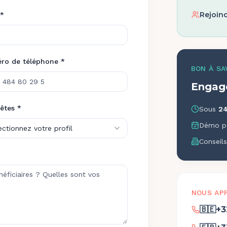
Rejoind
*
ro de téléphone *
BON À SA
Engag
êtes *
Sous
24
Démo pe
ectionnez votre profil
Conseils
NOUS AP
🇧🇪
+3