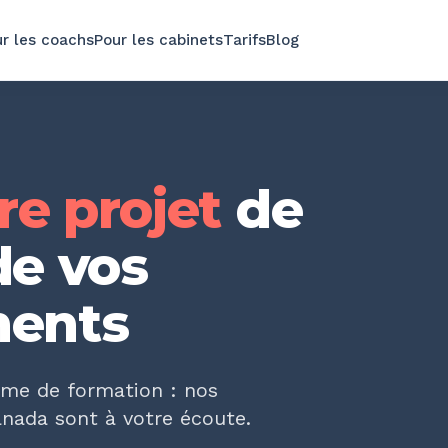
r les coachs
Pour les cabinets
Tarifs
Blog
re projet
de
de vos
ents
sme de formation : nos
anada sont à votre écoute.