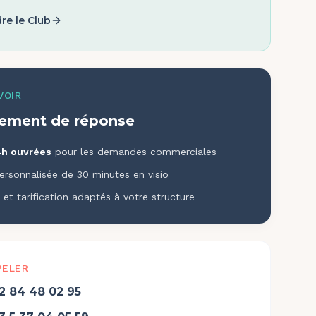
re le Club
VOIR
ement de réponse
h ouvrées
pour les demandes commerciales
rsonnalisée de 30 minutes en visio
 et tarification adaptés à votre structure
PELER
2 84 48 02 95