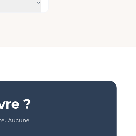
vre ?
re. Aucune