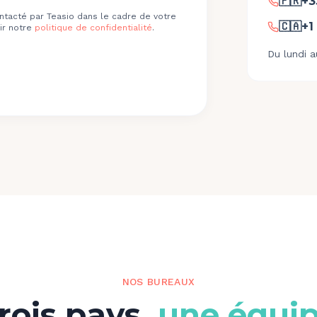
🇫🇷
+3
ntacté par Teasio dans le cadre de votre
🇨🇦
+1
r notre
politique de confidentialité
.
Du lundi a
NOS BUREAUX
rois pays,
une équi