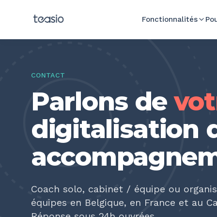
Aller au contenu principal
Fonctionnalités
Pou
CONTACT
Parlons de
vot
digitalisation 
accompagnem
Coach solo, cabinet / équipe ou organi
équipes en Belgique, en France et au C
Réponse sous 24h ouvrées.