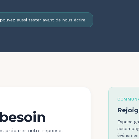
 pouvez aussi tester avant de nous écrire.
COMMUN
Rejoig
 besoin
Espace gra
accompagn
s préparer notre réponse.
événement