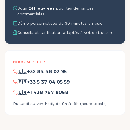
Sous
24h ouvrées
pour les demandes
commerciales
Démo personnalisée de 30 minutes en visio
Conseils et tarification adaptés à votre structure
NOUS APPELER
🇧🇪
+32 84 48 02 95
🇫🇷
+33 5 37 04 05 59
🇨🇦
+1 438 797 8068
Du lundi au vendredi, de 9h à 18h (heure locale)