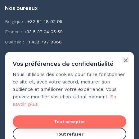
Nos bureaux
Belgique
:
+32 84 48 02 95
France
:
+33 5 37 04 05 59
Québec
:
+1 438 797 8068
Vos préférences de confidentialité
Nous utilisons des cookies pour faire fonctionner
Newsletter Teasio
ce site et, avec votre accord, mesurer son
Recevez chaque mois nos meilleures pratiques
audience et améliorer votre expérience. Vous
d'accompagnement.
pouvez modifier vos choix à tout moment.
En
savoir plus
Adresse e-mail
Pas de spam. Désinscription en un clic.
Tout accepter
Tout refuser