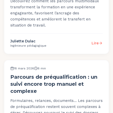
Découvrez comment les parcours multimodaux
transforment la formation en une expérience
engageante, favorisent l’ancrage des
compétences et améliorent le transfert en
situation de travail.
Juliette Dulac
Lire
Ingénieure pédagogique
MÉTHODOLOGIE
18 mars 2026
6
min
Parcours de préqualification : un
suivi encore trop manuel et
complexe
Formulaires, relances, documents… Les parcours
de préqualification restent souvent complexes à
gérer. Découvrez pourquoi le suivi des dossiers