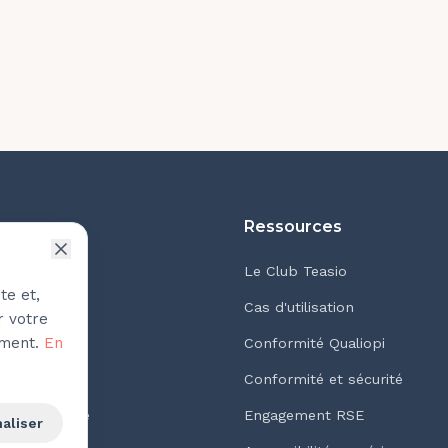
ion
Ressources
coachs
Le Club Teasio
te et,
cabinets
Cas d'utilisation
r votre
oment.
En
alités
Conformité Qualiopi
ons mobiles
Conformité et sécurité
e pédagogique
Engagement RSE
aliser