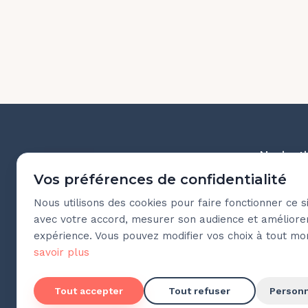
Navigat
Vos préférences de confidentialité
Pour les 
Faire de l'accompagnement un
Nous utilisons des cookies pour faire fonctionner ce si
Pour les 
moteur de développement pour
avec votre accord, mesurer son audience et améliore
toutes et tous.
expérience. Vous pouvez modifier vos choix à tout m
Fonctionn
savoir plus
Applicati
Ingénieri
Tout accepter
Tout refuser
Personn